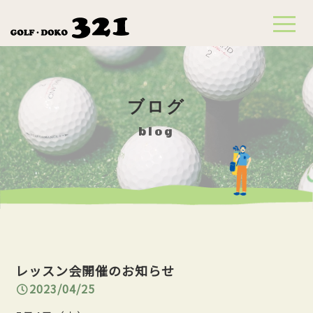
t
o
g
g
l
e
n
a
ブログ
v
i
g
blog
a
t
i
o
n
レッスン会開催のお知らせ
2023/04/25